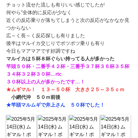
チョット流せた流しも有りいい感じでしたが
何やら”全体的に反応が少なく
近くの反応乗りが落ちてしまうと次の反応がなかなか見
つからない
広～く長～く反応探しも有りました
後半はマルイカ交じりでポツポツ乗りも有り
今日もマアマアです好調ですね
マルイカは５杯８杯ぐらい持ってる人が多かった
竿頭５０杯・二番手４２杯・三番手３７杯３６杯３５杯
３４杯３２杯３０杯…rtc
３０杯以上の人が多かったです…！
★ムギマル！ １３～５０杯 大きさ２５～３５ｃｍ
小網代沖 ５０ｍ前後
★竿頭マルムギで井上さん ５０杯でした！