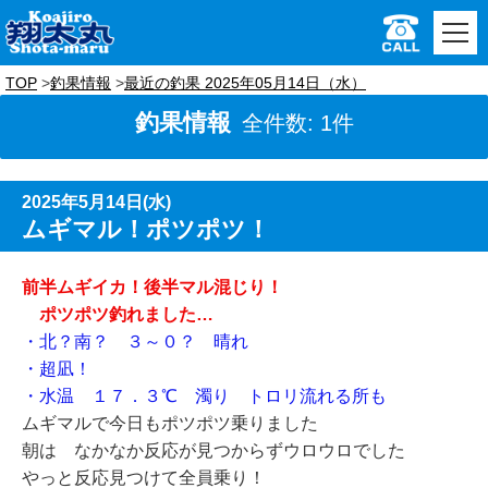
TOP
釣果情報
最近の釣果 2025年05月14日（水）
釣果情報
全件数: 1件
2025年5月14日(水)
ムギマル！ポツポツ！
前半ムギイカ！後半マル混じり！
ポツポツ釣れました…
・北？南？ ３～０？ 晴れ
・超凪！
・水温 １７．３℃ 濁り トロリ流れる所も
ムギマルで今日もポツポツ乗りました
朝は なかなか反応が見つからずウロウロでした
やっと反応見つけて全員乗り！