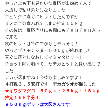
やっと上も下も見たいな反応が出始めて来て
大流しで粘り釣りになりました
エビングに直ぐにヒットしたんですが
サメに半分食われてしまい推定１５ｋｇ
その後は、反応周りにも棚にもチョロチョロ入っ
て来る
次のヒットは竿の曲がりもデカそう！
やっとプチモンシター５０ｋｇが釣れました
直ぐに落としなおしてマタマタヒット！
チョット間お明けてまたデカヒットと良い感じで
した
デカが居ますね！今後も楽しみですよ！
４打数３．５安打です デカガツオが混じった
★キワダマグロ ５０ｇｋ・２５ｋｇ・１５ｋｇ
推定１５ｋ半分！
★５０ｋｇゲットは大図さんです