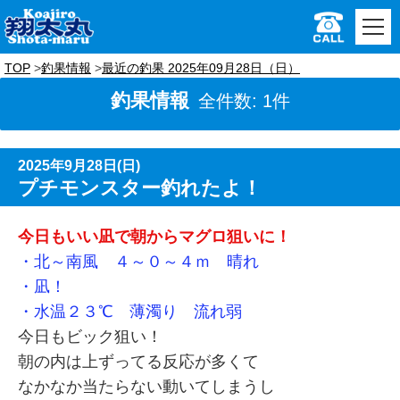
TOP
釣果情報
最近の釣果 2025年09月28日（日）
釣果情報
全件数: 1件
2025年9月28日(日)
プチモンスター釣れたよ！
今日もいい凪で朝からマグロ狙いに！
・北～南風 ４～０～４ｍ 晴れ
・凪！
・水温２３℃ 薄濁り 流れ弱
今日もビック狙い！
朝の内は上ずってる反応が多くて
なかなか当たらない動いてしまうし