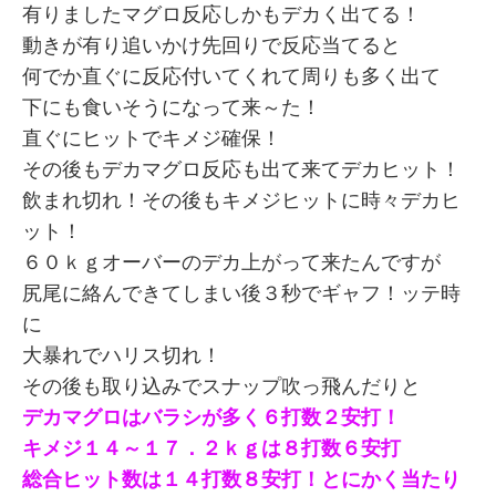
有りましたマグロ反応しかもデカく出てる！
動きが有り追いかけ先回りで反応当てると
何でか直ぐに反応付いてくれて周りも多く出て
下にも食いそうになって来～た！
直ぐにヒットでキメジ確保！
その後もデカマグロ反応も出て来てデカヒット！
飲まれ切れ！その後もキメジヒットに時々デカヒ
ット！
６０ｋｇオーバーのデカ上がって来たんですが
尻尾に絡んできてしまい後３秒でギャフ！ッテ時
に
大暴れでハリス切れ！
その後も取り込みでスナップ吹っ飛んだりと
デカマグロはバラシが多く６打数２安打！
キメジ１４～１７．２ｋｇは８打数６安打
総合ヒット数は１４打数８安打！とにかく当たり