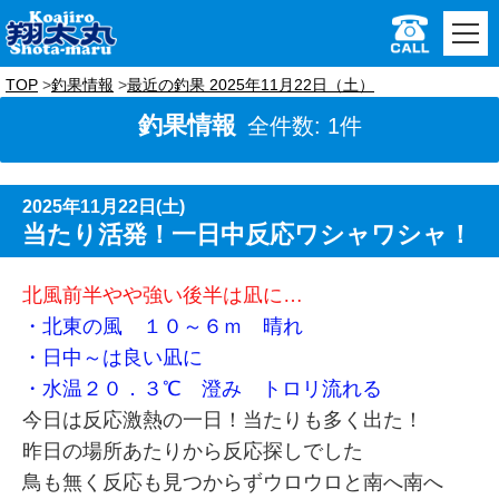
TOP
釣果情報
最近の釣果 2025年11月22日（土）
釣果情報
全件数: 1件
2025年11月22日(土)
当たり活発！一日中反応ワシャワシャ！
北風前半やや強い後半は凪に…
・北東の風 １０～６ｍ 晴れ
・日中～は良い凪に
・水温２０．３℃ 澄み トロリ流れる
今日は反応激熱の一日！当たりも多く出た！
昨日の場所あたりから反応探しでした
鳥も無く反応も見つからずウロウロと南へ南へ