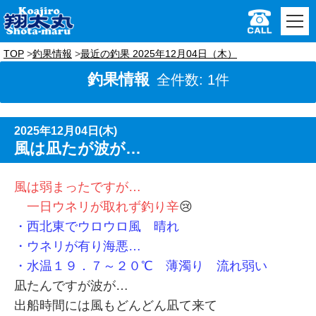
TOP
釣果情報
最近の釣果 2025年12月04日（木）
釣果情報
全件数: 1件
2025年12月04日(木)
風は凪たが波が…
風は弱まったですが…
一日ウネリが取れず釣り辛
😢
・西北東でウロウロ風 晴れ
・ウネリが有り海悪…
・水温１９．７～２０℃ 薄濁り 流れ弱い
凪たんですが波が…
出船時間には風もどんどん凪て来て