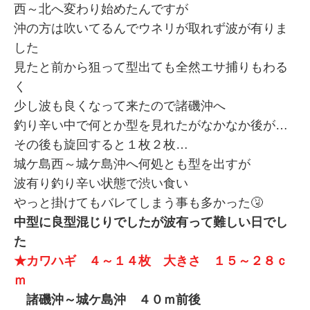
西～北へ変わり始めたんですが
沖の方は吹いてるんでウネリが取れず波が有りま
した
見たと前から狙って型出ても全然エサ捕りもわる
く
少し波も良くなって来たので諸磯沖へ
釣り辛い中で何とか型を見れたがなかなか後が…
その後も旋回すると１枚２枚…
城ケ島西～城ケ島沖へ何処とも型を出すが
波有り釣り辛い状態で渋い食い
やっと掛けてもバレてしまう事も多かった🤧
中型に良型混じりでしたが波有って難しい日でし
た
★カワハギ ４～１４枚 大きさ １５～２８ｃ
ｍ
諸磯沖～城ケ島沖 ４０ｍ前後