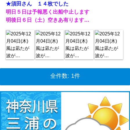
★須田さん １４枚でした
明日５日は予報悪く出船中止します
明後日６日（土）空きあ有ります…
全件数: 1件