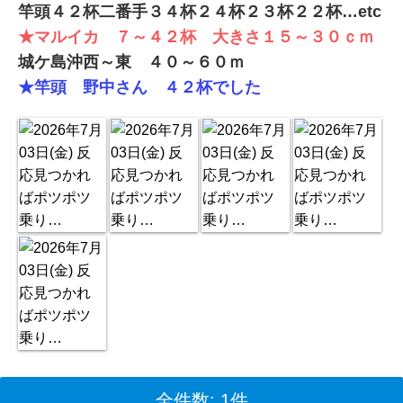
竿頭４２杯二番手３４杯２４杯２３杯２２杯…etc
★マルイカ ７～４２杯 大きさ１５～３０ｃｍ
城ケ島沖西～東 ４０～６０ｍ
★竿頭 野中さん ４２杯でした
全件数: 1件