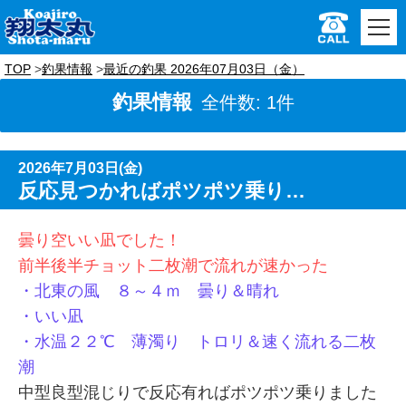
TOP
釣果情報
最近の釣果 2026年07月03日（金）
釣果情報
全件数: 1件
2026年7月03日(金)
反応見つかればポツポツ乗り…
曇り空いい凪でした！
前半後半チョット二枚潮で流れが速かった
・北東の風 ８～４ｍ 曇り＆晴れ
・いい凪
・水温２２℃ 薄濁り トロリ＆速く流れる二枚
潮
中型良型混じりで反応有ればポツポツ乗りました