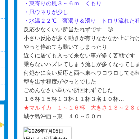
・東寄りの風３～６ｍ くもり
・凪ウネリが少し
・水温２２℃ 薄濁り＆濁り トロリ流れた
反応少なくいい所当たれずです…🤧
小さい反応が多く動きが有りなかなか上に行
やっと停めても動いてしまったり
近くに居ても入って来ない事が多く苦戦です
乗らないハズレてしまう流しが多くなってし
何処かに良い反応と西へ東へウロウロしてる
型を出す程度がやっとでした
ごめんなさい🙇いい所回れずでした
１６杯１５杯１３杯１１杯３名１０杯…
★マルイカ １～１６杯 大きさ１３～２８
城ケ島沖西～東 ４０～５０ｍ