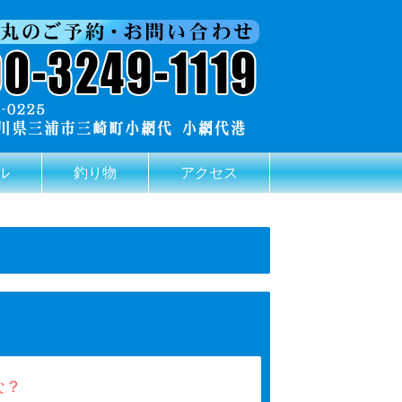
ル
釣り物
アクセス
な？