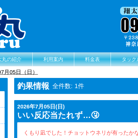
太丸の紹介
利用案内
料金表
タック
07月05日（日）
釣果情報
全件数: 1件
2026年7月05日(日)
いい反応当たれず…🤧
くもり凪でした！チョットウネリが有ったか