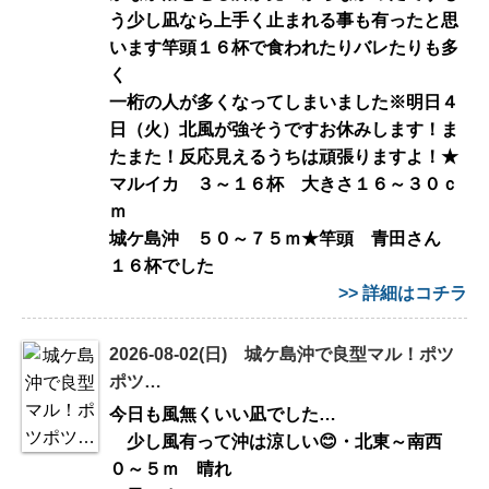
う少し凪なら上手く止まれる事も有ったと思
います竿頭１６杯で食われたりバレたりも多
く
一桁の人が多くなってしまいました※明日４
日（火）北風が強そうですお休みします！ま
たまた！反応見えるうちは頑張りますよ！★
マルイカ ３～１６杯 大きさ１６～３０ｃ
ｍ
城ケ島沖 ５０～７５ｍ★竿頭 青田さん
１６杯でした
>> 詳細はコチラ
2026-08-02(日) 城ケ島沖で良型マル！ポツ
ポツ…
今日も風無くいい凪でした…
少し風有って沖は涼しい😊・北東～南西
０～５ｍ 晴れ