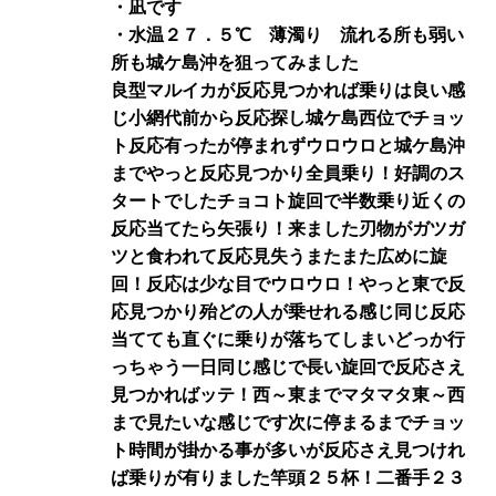
・凪です
・水温２７．５℃ 薄濁り 流れる所も弱い
所も城ケ島沖を狙ってみました
良型マルイカが反応見つかれば乗りは良い感
じ小網代前から反応探し城ケ島西位でチョッ
ト反応有ったが停まれずウロウロと城ケ島沖
までやっと反応見つかり全員乗り！好調のス
タートでしたチョコト旋回で半数乗り近くの
反応当てたら矢張り！来ました刃物がガツガ
ツと食われて反応見失うまたまた広めに旋
回！反応は少な目でウロウロ！やっと東で反
応見つかり殆どの人が乗せれる感じ同じ反応
当てても直ぐに乗りが落ちてしまいどっか行
っちゃう一日同じ感じで長い旋回で反応さえ
見つかればッテ！西～東までマタマタ東～西
まで見たいな感じです次に停まるまでチョッ
ト時間が掛かる事が多いが反応さえ見つけれ
ば乗りが有りました竿頭２５杯！二番手２３