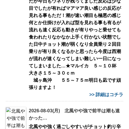
たが今日もウネリが残ってました反応は少な
目でしたが有ればマアマア良い感じの反応が
見れる事もただ！潮が速い潮目も極悪の感じ
何とか仕掛けが入れば型を見れる事も有るが
流れも速く反応も動きが有りやっと乗せても
食われたりなかなか上手く行かない状態でし
た日中チョット潮が弱くなり全員乗り２回目
乗りが有り良くなるかと思ったら今度は西潮
が流れが速くなってしまい難しい一日になっ
てしまいました…★マルイカ ５～１０杯
大きさ１５～３０ｃｍ
城ヶ島沖 ５５～７５ｍ明日も凪です頑
張りますよ！
>> 詳細はコチラ
2026-08-03(月) 北風やや強で前半は潮も速
かった…
北風やや強く過ごしやすいがチョット釣り辛