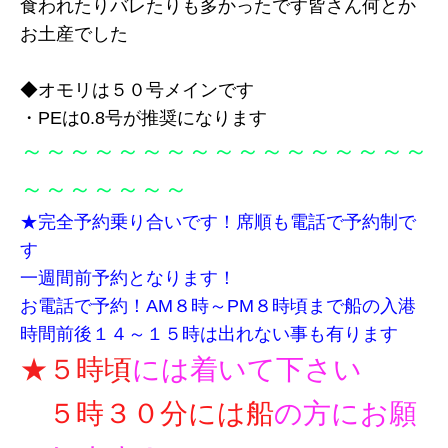
食われたりバレたりも多かったです皆さん何とか
お土産でした
◆
オモリは５０号メインです
・PEは0.8号が推奨になります
～～～～～～～～～～～～～～～～～
～～～～～～～
★完全予約乗り合いです！席順も電話で予約制で
す
一週間前予約となります！
お電話で予約！AM８時～PM８時頃まで
船の入港
時間前後１４～１５時は出れない事も有ります
★５時頃
には着いて下さい
５時３０分には船
の方にお願