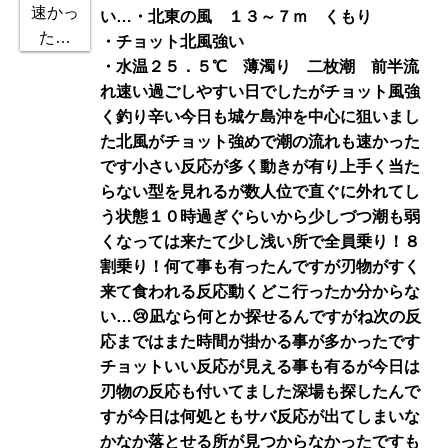
い…・北東の風 １３～７ｍ くもり
・チョット北風強い
・水温２５．５℃ 薄濁り 二枚潮 前半流
れ速い過ごしやすい日でしたがチョット風強
く釣り辛い今日も城ケ島沖を中心に狙いまし
た北風がチョット強めで潮の流れも速かった
です小さい反応が多く動きが有り上手く当た
らない型を見れるが数人位で直ぐに外れてし
う状態１０時過ぎぐらいから少しづつ潮も弱
くなっては来たて少し浅い所で全員乗り！８
割乗り！何て事も有ったんですが刃物がすく
来て食われる反応動くどこ行ったか分からな
い…😢凪なら何とか探せるんですがね次の反
応まではまた時間が掛かる事が多かったです
チョットいい反応が見える事も有るが今日は
刃物の反応も付いてました深場も探したんで
すが今日は何処ともサバ反応が出てしまいな
かなか落とせる所が見つからなかったですも