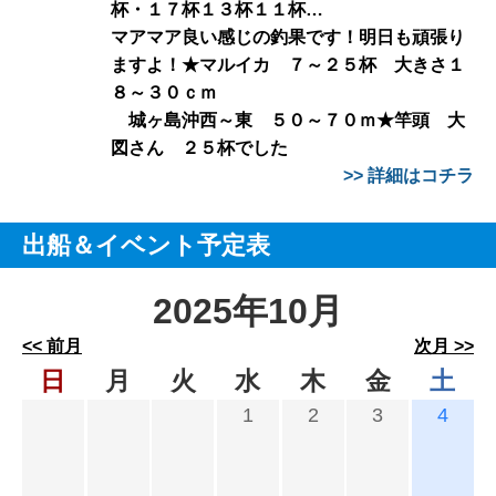
杯・１７杯１３杯１１杯…
マアマア良い感じの釣果です！明日も頑張り
ますよ！★マルイカ ７～２５杯 大きさ１
８～３０ｃｍ
城ヶ島沖西～東 ５０～７０ｍ★竿頭 大
図さん ２５杯でした
>> 詳細はコチラ
出船＆イベント予定表
2025年10月
<< 前月
次月 >>
日
月
火
水
木
金
土
1
2
3
4