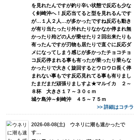
を見れたんですが釣り辛い状態で反応も少な
く剣崎沖へ！反応当てると型を見れるんです
が…１人２人…が多かったですね反応も動き
が有り当たったり外れたりなかなか停まれ無
かったり殆どの人が乗せたり２回出来たりも
有ったんですが刃物も居たりで直ぐに反応ダ
メになってしまう感じが多かったチョコチョ
コ反応停まれる事も有ったが乗ったり乗らな
かったりで大きく旋回するとウロウロ長く停
まれない事もです反応見れてる事も有りまし
たまだまだ頑張りましすよ★マルイカ ２～
８杯 大きさ１７～３０ｃｍ
城ケ島沖～剣崎沖 ４５～７５ｍ
>> 詳細はコチラ
2026-08-08(土) ウネリに潮も速かったで
す…