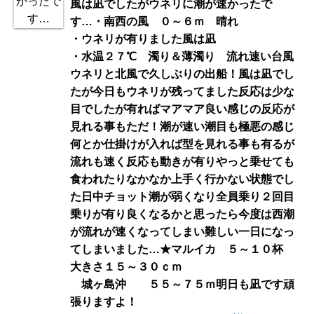
風は凪でしたがウネリに潮が速かったで
す…・南西の風 ０～６ｍ 晴れ
・ウネリが有りました風は凪
・水温２７℃ 濁り＆薄濁り 流れ速い台風
ウネリと北風で久しぶりの出船！風は凪でし
たが今日もウネリが残ってました反応は少な
目でしたが有ればマアマア良い感じの反応が
見れる事もただ！潮が速い潮目も極悪の感じ
何とか仕掛けが入れば型を見れる事も有るが
流れも速く反応も動きが有りやっと乗せても
食われたりなかなか上手く行かない状態でし
た日中チョット潮が弱くなり全員乗り２回目
乗りが有り良くなるかと思ったら今度は西潮
が流れが速くなってしまい難しい一日になっ
てしまいました…★マルイカ ５～１０杯
大きさ１５～３０ｃｍ
城ヶ島沖 ５５～７５ｍ明日も凪です頑
張りますよ！