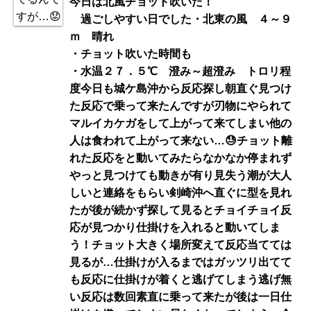
今日は北風チョット吹いた！
過ごしやすい日でした・北東の風 ４～９
ｍ 晴れ
・チョット吹いた時間も
・水温２７．５℃ 澄み～超澄み トロリ程
度今日も城ケ島沖から反応探し朝直ぐ見つけ
た反応で乗って来たんですが刃物にやられて
マルイカケガをして上がって来てしまい他の
人は食われて上がって来ない…😓チョット離
れた反応をと動いてみたらなかなか停まれず
やっと見つけても動きが有り見失う潮が大人
しいと連絡をもらい剣崎沖へ直ぐに型を見れ
たが後が続かず探して見るとチョイチョイ反
応が見つかり仕掛けを入れると動いてしま
う！チョット大きく場所変えて反応当てては
見るが…仕掛けが入るまではガッツリ出てて
も反応に仕掛けが着くと逃げてしまう逃げ無
い反応は数回素直に乗って来たが後は一日仕