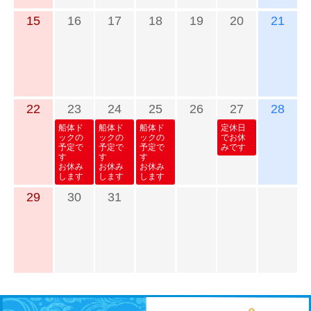
15
16
17
18
19
20
21
22
23
24
25
26
27
28
船体ド
船体ド
船体ド
定休日
ックの
ックの
ックの
でお休
予定で
予定で
予定で
みです
す
す
す
お休み
お休み
お休み
します
します
します
29
30
31