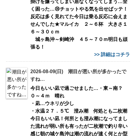
掛けを嫌ってしまい居なくなってしまう…全
く困った…😢チョットやる気を出せばッテ！
反応は多く見れてた今日は乗る反応に会えま
せんでした★マルイカ ２～６杯 大きさ１
６～３０ｃｍ
城ヶ島沖～剣崎沖 ４５～７０ｍ明日も頑
張る！
>> 詳細はコチラ
2026-08-09(日) 潮目が悪い所が多かったで
すね…
今日もいい凪で過ごせました…・東～南？
０～４ｍ 晴れ
・凪…ウネリが少し
・水温２７．５℃ 澄み潮 何処とも二枚潮
今日もいい凪！何所とも澄み潮になってまし
た流れが弱い所も有ったが二枚潮で釣り辛い
感じ朝の城ケ島沖は潮の流れが速く何とか型