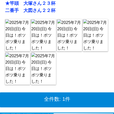
★竿頭 大塚さん２３杯
二番手 大図さん２２杯
全件数: 1件