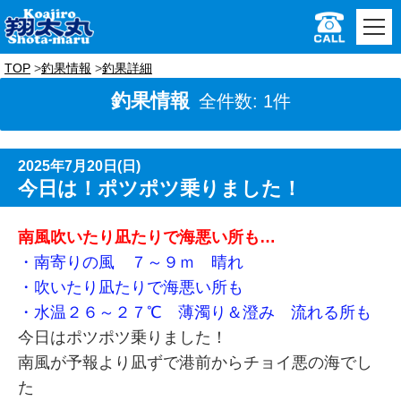
TOP
釣果情報
釣果詳細
釣果情報
全件数: 1件
2025年7月20日(日)
今日は！ポツポツ乗りました！
南風吹いたり凪たりで海悪い所も…
・南寄りの風 ７～９ｍ 晴れ
・吹いたり凪たりで海悪い所も
・水温２６～２７℃ 薄濁り＆澄み 流れる所も
今日はポツポツ乗りました！
南風が予報より凪ずで港前からチョイ悪の海でし
た