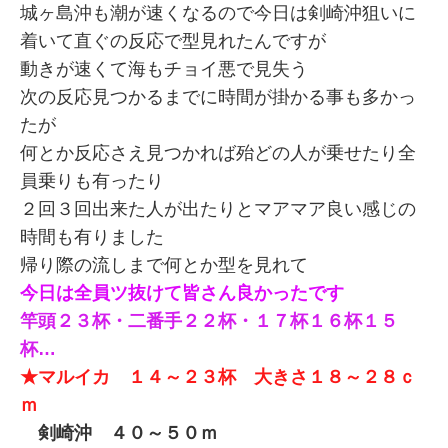
城ヶ島沖も潮が速くなるので今日は剣崎沖狙いに
着いて直ぐの反応で型見れたんですが
動きが速くて
海もチョイ悪で見失う
次の反応見つかるまでに時間が掛かる事も多かっ
たが
何とか反応さえ見つかれば殆どの人が乗せたり全
員乗りも有ったり
２回３回出来た人が出たりとマアマア良い感じの
時間も有りました
帰り際の流しまで何とか型を見れて
今日は全員ツ抜けて皆さん良かったです
竿頭２３杯・二番手２２杯・１７杯１６杯１５
杯…
★マルイカ １４～２３杯 大きさ１８～２８ｃ
ｍ
剣崎沖 ４０～５０ｍ