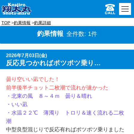
TOP
釣果情報
釣果詳細
釣果情報
全件数: 1件
2026年7月03日(金)
反応見つかればポツポツ乗り…
曇り空いい凪でした！
前半後半チョット二枚潮で流れが速かった
・北東の風 ８～４ｍ 曇り＆晴れ
・いい凪
・水温２２℃ 薄濁り トロリ＆速く流れる二枚
潮
中型良型混じりで反応有ればポツポツ乗りました