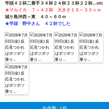
竿頭４２杯二番手３４杯２４杯２３杯２２杯…etc
★マルイカ ７～４２杯 大きさ１５～３０ｃｍ
城ケ島沖西～東 ４０～６０ｍ
★竿頭 野中さん ４２杯でした
全件数: 1件