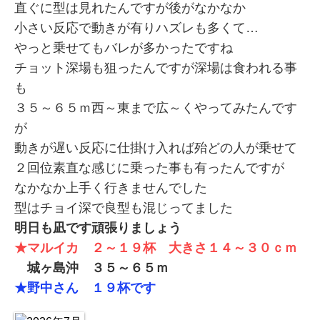
直ぐに型は見れたんですが後がなかなか
小さい反応で動きが有りハズレも多くて…
やっと乗せてもバレが多かったですね
チョット深場も狙ったんですが深場は食われる事
も
３５～６５ｍ西～東まで広～くやってみたんです
が
動きが遅い反応に仕掛け入れば殆どの人が乗せて
２回位素直な感じに乗った事も有ったんですが
なかなか上手く行きませんでした
型はチョイ深で良型も混じってました
明日も凪です頑張りましょう
★マルイカ ２～１９杯 大きさ１４～３０ｃｍ
城ヶ島沖 ３５～６５ｍ
★野中さん １９杯です