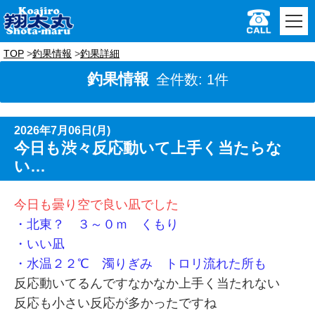
TOP
釣果情報
釣果詳細
釣果情報
全件数: 1件
2026年7月06日(月)
今日も渋々反応動いて上手く当たらな
い…
今日も曇り空で良い凪でした
・北東？ ３～０ｍ くもり
・いい凪
・水温２２℃ 濁りぎみ トロリ流れた所も
反応動いてるんですなかなか上手く当たれない
反応も小さい反応が多かったですね